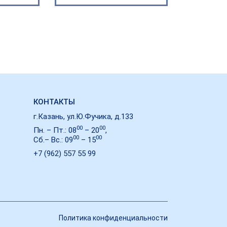
КОНТАКТЫ
г.Казань, ул.Ю.Фучика, д.133
00
00
Пн. – Пт.: 08
– 20
,
00
00
Сб.– Вс.: 09
– 15
+7 (962) 557 55 99
Политика конфиденциальности