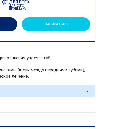
ДЛЯ ВСЕХ
ДЛЯ КОГО
ПРОЦЕДУРА
ЗАПИСАТЬСЯ
рикрепления уздечек губ.
иастемы (щели между передними зубами),
ское лечение.